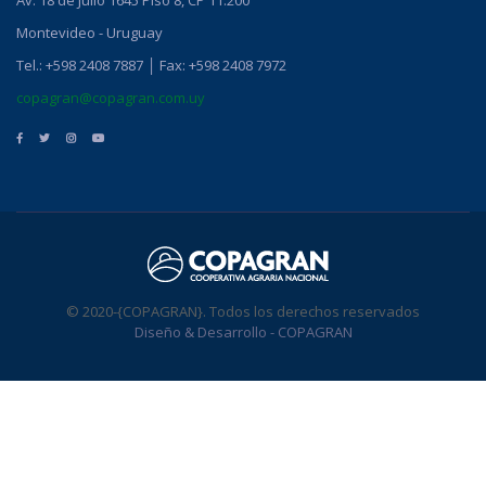
Av. 18 de Julio 1645 Piso 8, CP 11.200
Montevideo - Uruguay
Tel.: +598 2408 7887 │ Fax: +598 2408 7972
copagran@copagran.com.uy
© 2020-{COPAGRAN}. Todos los derechos reservados
Diseño & Desarrollo - COPAGRAN